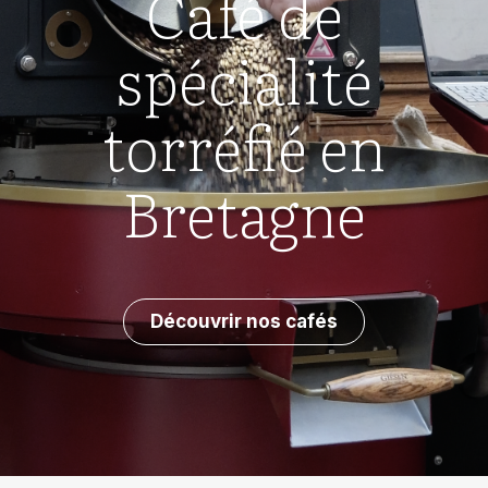
Café de
spécialité
torréfié en
Bretagne
Découvrir nos cafés