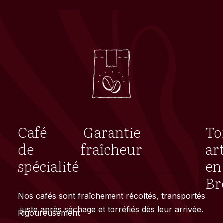
Café
Garantie
To
de
fraîcheur
ar
spécialité
en
Br
Nos cafés sont fraîchement récoltés, transportés
juste après séchage et torréfiés dès leur arrivée.
Rigoureusement