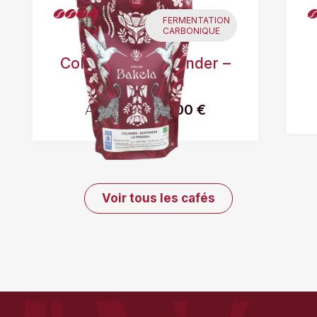
FERMENTATION
CARBONIQUE
Colombie – Santander –
La Pradera
À partir de
16,00 €
Voir tous les cafés