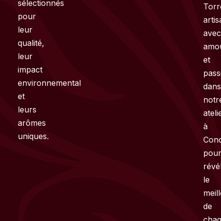
sélectionnés
Torr
pour
arti
leur
ave
qualité,
amo
leur
et
impact
pass
environnemental
dan
et
notr
leurs
ateli
arômes
à
uniques.
Con
pou
révé
le
meil
de
cha