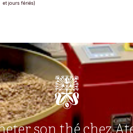
et jours fériés)
eter son thé chez Ate