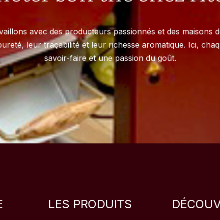
availlons avec des producteurs passionnés et des maisons d
ureté, leur traçabilité et leur richesse aromatique. Ici, ch
savoir-faire et une passion du goût.
E
LES PRODUITS
DÉCOUV