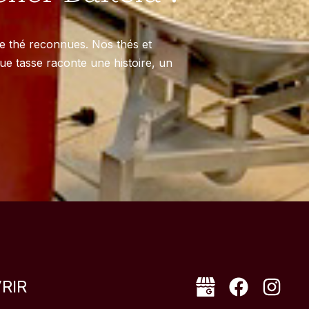
e thé reconnues. Nos thés et
aque tasse raconte une histoire, un
RIR