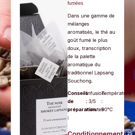
fumées
Dans une gamme de
mélanges
aromatisés, le thé au
goût fumé le plus
doux, transcription
de la palette
aromatique du
traditionnel Lapsang
Souchong.
Conseils
Infusion
Température
de
: 3/5
:
préparation
minutes
90°C
:
Conditionnement
: 25