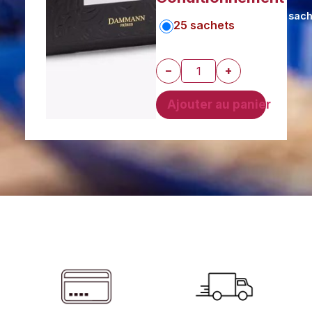
sach
25 sachets
−
+
Ajouter au panier