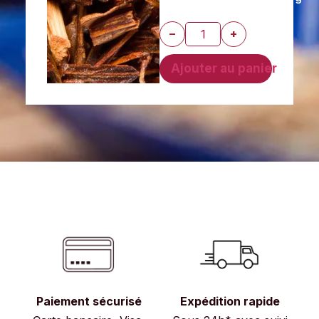
8,00
€
−
+
Ajouter au panier
Paiement sécurisé
Expédition rapide