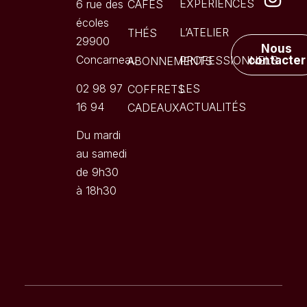
EXPÉRIENCES
6 rue des
CAFÉS
écoles
L’ATELIER
THÉS
29900
Nous
Concarneau
PROFESSIONNELS
contacter
ABONNEMENTS
02 98 97
LES
COFFRETS
16 94
ACTUALITÉS
CADEAUX
Du mardi
au samedi
de 9h30
à 18h30