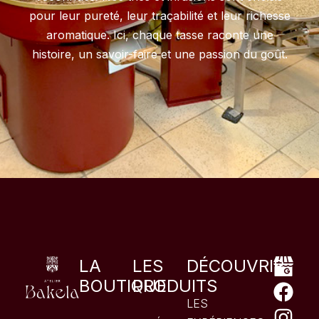
pour leur pureté, leur traçabilité et leur richesse
aromatique. Ici, chaque tasse raconte une
histoire, un savoir-faire et une passion du goût.
LA
LES
DÉCOUVRIR
BOUTIQUE
PRODUITS
LES