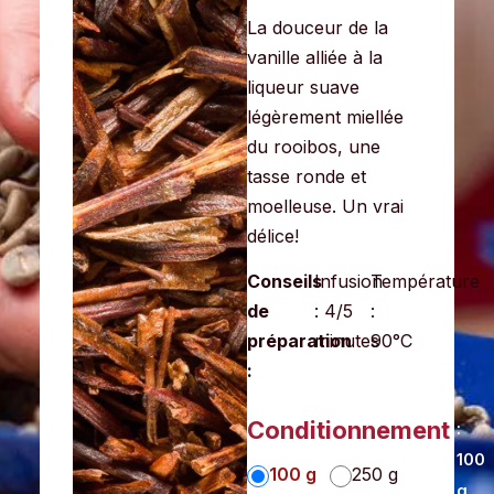
La douceur de la
vanille alliée à la
liqueur suave
légèrement miellée
du rooibos, une
tasse ronde et
moelleuse. Un vrai
délice!
Conseils
Infusion
Température
de
: 4/5
:
préparation
minutes
90°C
:
Conditionnement
:
100
100 g
250 g
g