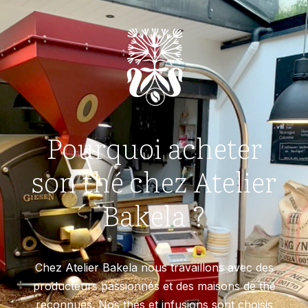
Pourquoi acheter
son thé chez Atelier
Bakela ?
Chez Atelier Bakela nous travaillons avec des
producteurs passionnés et des maisons de thé
reconnues. Nos thés et infusions sont choisis