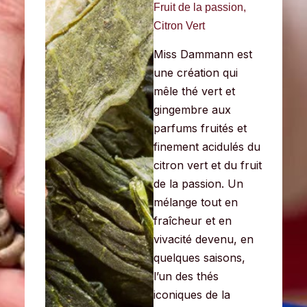
Fruit de la passion,
Citron Vert
Miss Dammann est
une création qui
mêle thé vert et
gingembre aux
parfums fruités et
finement acidulés du
citron vert et du fruit
de la
passion. Un
mélange tout en
fraîcheur et en
vivacité devenu, en
quelques saisons,
l’un des thés
iconiques de la