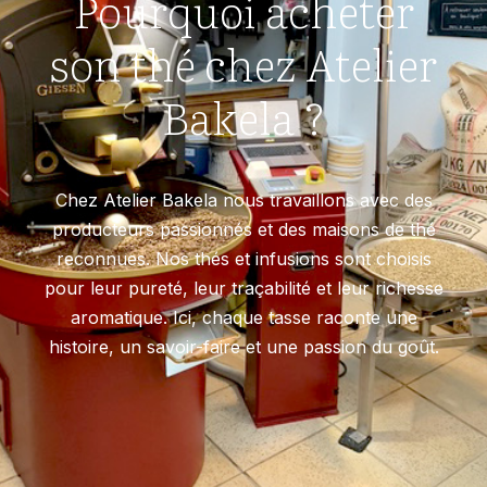
Pourquoi acheter
son thé chez Atelier
Bakela ?
Chez Atelier Bakela nous travaillons avec des
producteurs passionnés et des maisons de thé
reconnues. Nos thés et infusions sont choisis
pour leur pureté, leur traçabilité et leur richesse
aromatique. Ici, chaque tasse raconte une
histoire, un savoir-faire et une passion du goût.