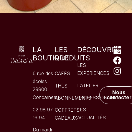
LA
LES
DÉCOUVRIR
BOUTIQUE
PRODUITS
LES
EXPÉRIENCES
6 rue des
CAFÉS
écoles
L’ATELIER
THÉS
29900
Nous
Concarneau
PROFESSIONNELS
contacter
ABONNEMENTS
02 98 97
LES
COFFRETS
16 94
ACTUALITÉS
CADEAUX
Du mardi