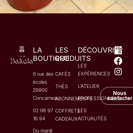
LA
LES
DÉCOUVRIR
BOUTIQUE
PRODUITS
LES
EXPÉRIENCES
6 rue des
CAFÉS
écoles
L’ATELIER
THÉS
29900
Nous
Concarneau
PROFESSIONNELS
contacter
ABONNEMENTS
02 98 97
LES
COFFRETS
16 94
ACTUALITÉS
CADEAUX
Du mardi