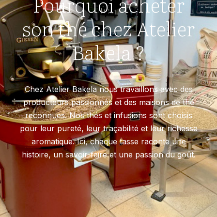
Pourquoi acheter
son thé chez Atelier
Bakela ?
Chez Atelier Bakela nous travaillons avec des
producteurs passionnés et des maisons de thé
reconnues. Nos thés et infusions sont choisis
pour leur pureté, leur traçabilité et leur richesse
aromatique. Ici, chaque tasse raconte une
histoire, un savoir-faire et une passion du goût.