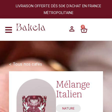
LIVRAISON OFFERTE DÈS 50€ D’ACHAT EN FRANCE
MÉTROPOLITAINE
0
< Tous nos cafés
Mélange
Italien
NATURE