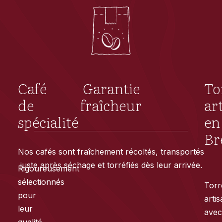
Café
Garantie
To
de
fraîcheur
ar
spécialité
en
Br
Nos cafés sont fraîchement récoltés, transportés
juste après séchage et torréfiés dès leur arrivée.
Rigoureusement
sélectionnés
Torr
pour
arti
leur
ave