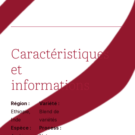
Caractéristiques
et
informations
Région :
Variété :
Ethiopie,
Blend de
Inde
variétés
Espèce :
Process :