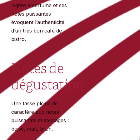
légère amertume et ses
notes puissantes
évoquent l’authenticité
d’un très bon café de
bistro.
Notes de
dégustation
Une tasse pleine de
caractère aux notes
puissantes et sauvages :
boisé, malt, brun.