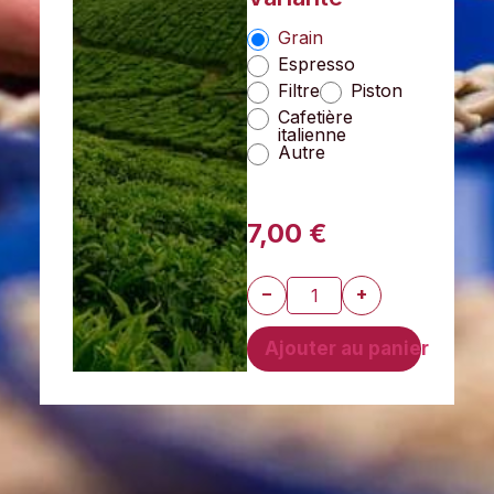
Grain
Espresso
Filtre
Piston
Cafetière
italienne
Autre
7,00
€
−
+
Ajouter au panier