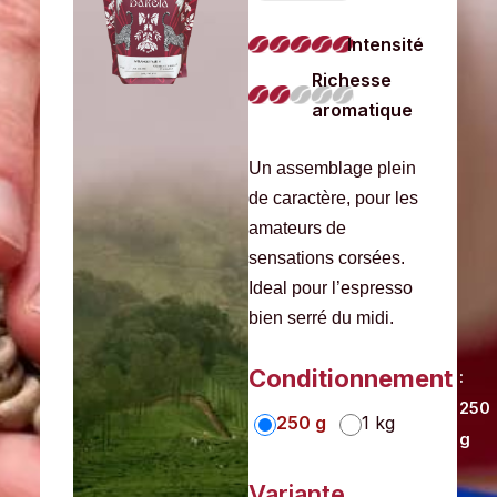
Intensité
Richesse
aromatique
Un assemblage plein
de caractère, pour les
amateurs de
sensations corsées.
Ideal pour l’espresso
bien serré du midi.
Conditionnement
:
250
250 g
1 kg
g
7,00
€
Variante