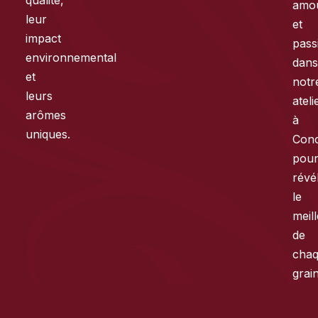
qualité,
amo
leur
et
impact
pass
environnemental
dan
et
notr
leurs
ateli
arômes
à
uniques.
Con
pou
révé
le
meil
de
cha
grain