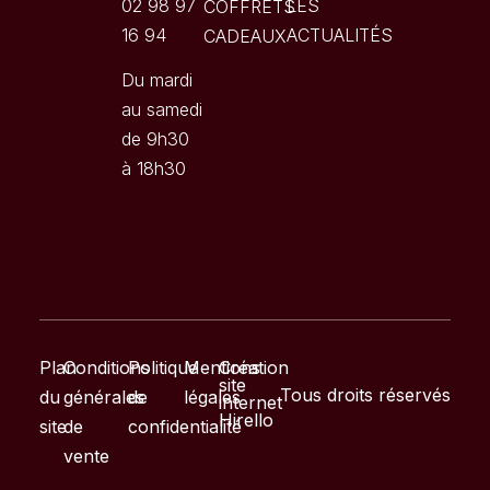
02 98 97
LES
COFFRETS
16 94
ACTUALITÉS
CADEAUX
Du mardi
au samedi
de 9h30
à 18h30
Plan
Conditions
Politique
Mentions
Création
site
Tous droits réservés
du
générales
de
légales
internet
Hirello
site
de
confidentialité
vente