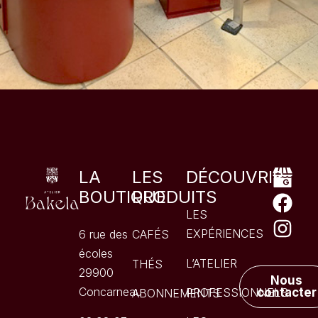
LA
LES
DÉCOUVRIR
BOUTIQUE
PRODUITS
LES
EXPÉRIENCES
6 rue des
CAFÉS
écoles
L’ATELIER
THÉS
29900
Nous
Concarneau
PROFESSIONNELS
contacter
ABONNEMENTS