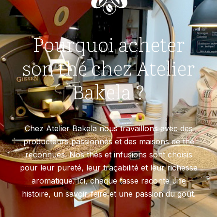
Pourquoi acheter
son thé chez Atelier
Bakela ?
Chez Atelier Bakela nous travaillons avec des
producteurs passionnés et des maisons de thé
reconnues. Nos thés et infusions sont choisis
pour leur pureté, leur traçabilité et leur richesse
aromatique. Ici, chaque tasse raconte une
histoire, un savoir-faire et une passion du goût.