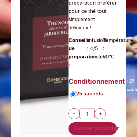
préparation préférer
pour ce thé tout
simplement
délicieux !
Conseils
Infusion
Température
de
: 4/5
:
préparation
minutes
90°C
:
Conditionnement
: 25
sach
25 sachets
−
+
Ajouter au panier