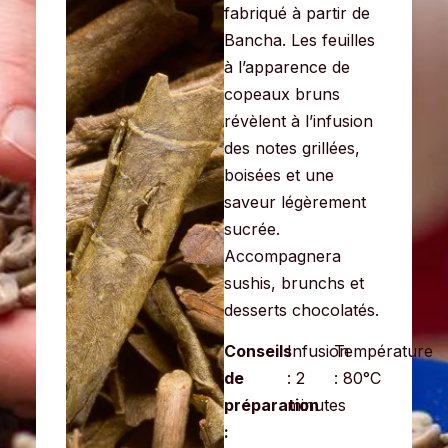
fabriqué à partir de
Bancha. Les feuilles
à l’apparence de
copeaux bruns
révèlent à l’infusion
des notes grillées,
boisées et une
saveur
légèrement
sucrée.
Accompagnera
sushis, brunchs et
desserts chocolatés.
Conseils
Infusion
Température
de
: 2
: 80°C
préparation
minutes
: