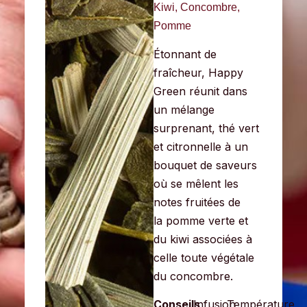
Kiwi, Concombre,
Pomme
Étonnant de
fraîcheur, Happy
Green réunit dans
un mélange
surprenant, thé vert
et citronnelle à un
bouquet de saveurs
où se mêlent les
notes fruitées de
la
pomme verte et
du kiwi associées à
celle toute végétale
du concombre.
Conseils
Infusion
Température