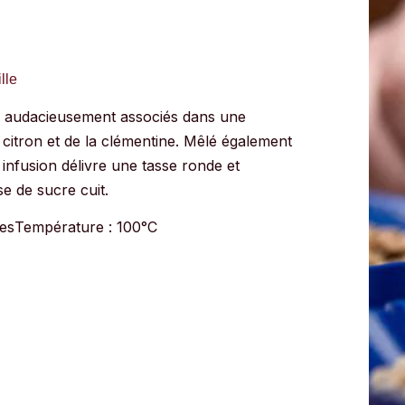
lle
ci audacieusement associés dans une
u citron et de la clémentine. Mê
lé également
e infusion délivre une tasse ronde et
e de sucre cuit.
tes
Température : 100°C