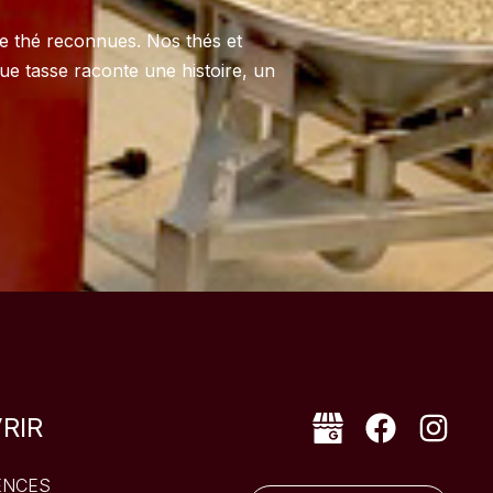
e thé reconnues. Nos thés et
aque tasse raconte une histoire, un
RIR
ENCES