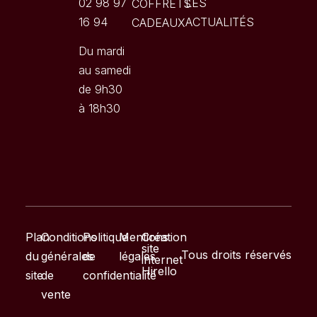
02 98 97
LES
COFFRETS
16 94
ACTUALITÉS
CADEAUX
Du mardi
au samedi
de 9h30
à 18h30
Plan
Conditions
Politique
Mentions
Création
site
Tous droits réservés
du
générales
de
légales
internet
Hirello
site
de
confidentialité
vente