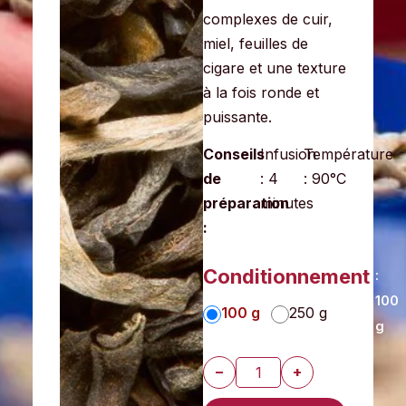
complexes de cuir,
miel, feuilles de
cigare et une texture
à la fois ronde et
puissante.
Conseils
Infusion
Température
de
: 4
: 90°C
préparation
minutes
:
Conditionnement
:
100
100 g
250 g
g
8,50
€
−
+