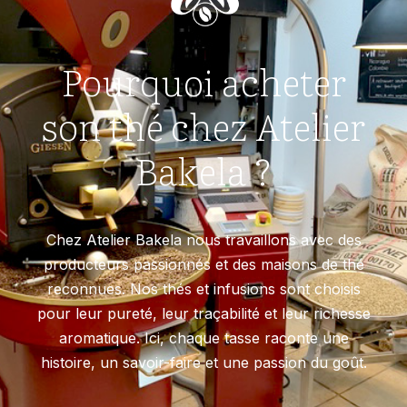
Pourquoi acheter
son thé chez Atelier
Bakela ?
Chez Atelier Bakela nous travaillons avec des
producteurs passionnés et des maisons de thé
reconnues. Nos thés et infusions sont choisis
pour leur pureté, leur traçabilité et leur richesse
aromatique. Ici, chaque tasse raconte une
histoire, un savoir-faire et une passion du goût.