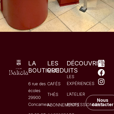
LA
LES
DÉCOUVRIR
BOUTIQUE
PRODUITS
LES
EXPÉRIENCES
6 rue des
CAFÉS
écoles
L’ATELIER
THÉS
29900
Nous
Concarneau
PROFESSIONNELS
contacter
ABONNEMENTS