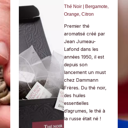
Thé Noir | Bergamote,
Orange, Citron
Premier thé
aromatisé créé par
Jean Jumeau-
Lafond dans les
années 1950, il est
depuis son
lancement un must
chez Dammann
Frères. Du thé noir,
des huiles
es
sentielles
d’agrumes, le thé à
la russe était né !