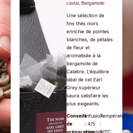
caviar, Bergamote
Une sélection de
fins thés noirs
enrichie de pointes
blanches, de pétales
de fleur et
aromatisée à la
bergamote de
Calabre. L’équilibre
idéal de cet Earl
G
rey supérieur
saura satisfaire les
plus exigeants.
Conseils
Infusion
Température
de
: 4/5
:
préparation
minutes
90°C