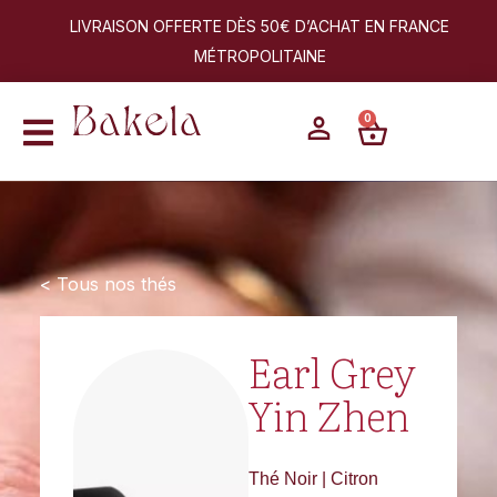
LIVRAISON OFFERTE DÈS 50€ D’ACHAT EN FRANCE
MÉTROPOLITAINE
0
< Tous nos thés
Earl Grey
Yin Zhen
Thé Noir | Citron