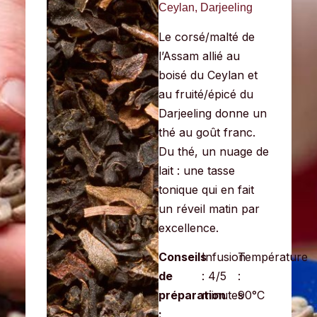
Ceylan, Darjeeling
Le corsé/malté de
l’Assam allié au
boisé du Ceylan et
au fruité/épicé du
Darjeeling donne un
thé au goût franc.
Du thé, un nuage de
lait : une tasse
toniqu
e qui en fait
un réveil matin par
excellence.
Conseils
Infusion
Température
de
: 4/5
:
préparation
minutes
90°C
: